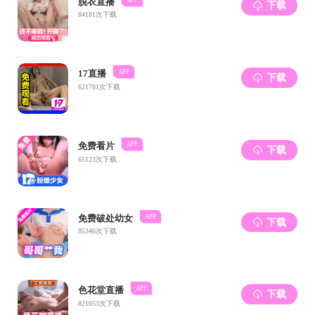
反腐败体
成为纸老虎、
任”，对于贯
着十分重要的
党委承担
加强对党风廉
实、同检查。
纪执法机关查
自过问、重点
纪委承担
作，督促检查